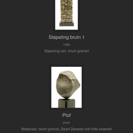
Stapeling bruin 1
1999
Stapeling van bruin graniet
Plof
2004
Materiaal: zwart graniet, Zwart Zweeds met hitte bewerkt