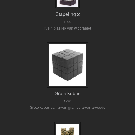
Stapeling 2
1999
Klein plastiek van wit graniet
Grote kubus
1990
Grote kubus van zwart graniet , Zwart Zweeds