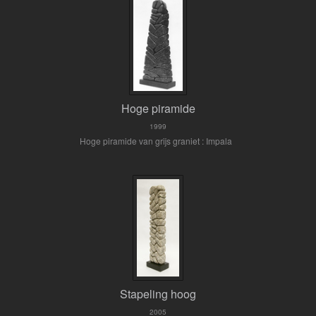
Hoge piramide
1999
Hoge piramide van grijs graniet : Impala
Stapeling hoog
2005