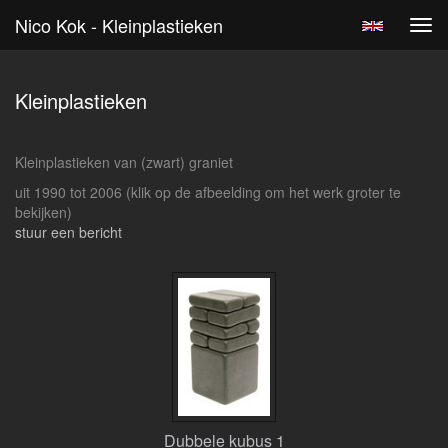
Nico Kok - Kleinplastieken
Tog
navi
Kleinplastieken
Kleinplastieken van (zwart) graniet
uit 1990 tot 2006
(klik op de afbeelding om het werk groter te
bekijken)
stuur een bericht
Dubbele kubus 1