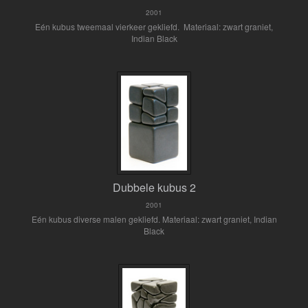
2001
Eén kubus tweemaal vierkeer gekliefd. Materiaal: zwart graniet,
Indian Black
Dubbele kubus 2
2001
Eén kubus diverse malen gekliefd. Materiaal: zwart graniet, Indian
Black