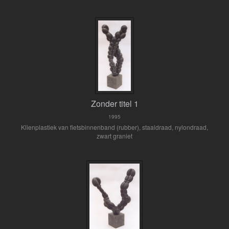
Zonder titel 1
1995
Klienplastiek van fietsbinnenband (rubber), staaldraad, nylondraad,
zwart graniet