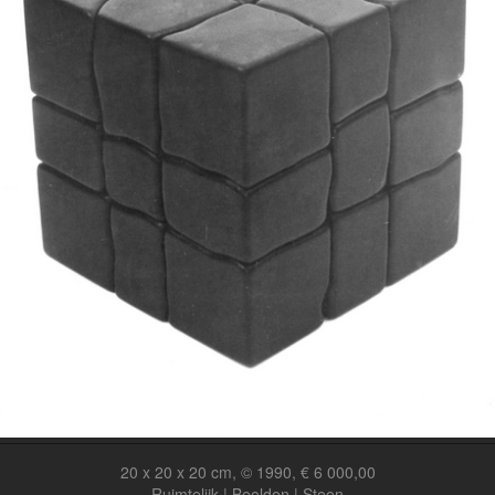
20 x 20 x 20 cm, © 1990, € 6 000,00
Ruimtelijk | Beelden | Steen