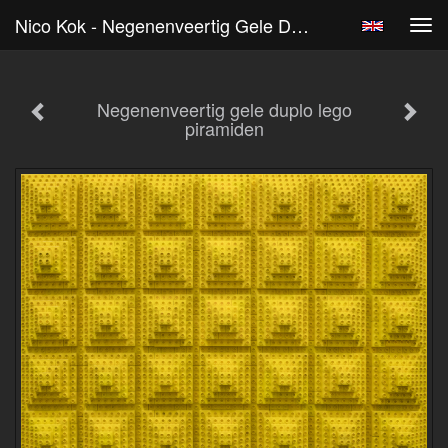
Nico Kok - Negenenveertig Gele Duplo Lego Piramiden
Tog
navi
Negenenveertig gele duplo lego
piramiden