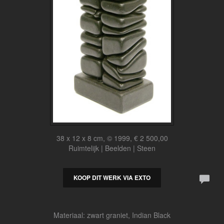
38 x 12 x 8 cm, © 1999, € 2 500,00
Ruimtelijk | Beelden | Steen
KOOP DIT WERK VIA EXTO
Materiaal: zwart graniet, Indian Black